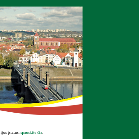
jos įstatus,
spauskite čia
.