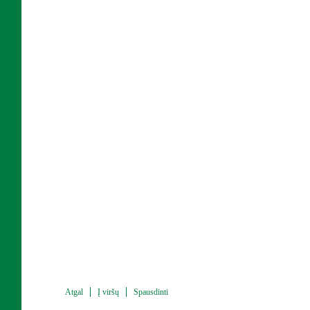
Atgal
Į viršų
Spausdinti