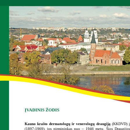
ĮVADINIS ŽODIS
Kauno krašto dermatologų ir venerologų draugiją
(KKDVD) įst
(1897-1969), jos pirmininkas nuo – 1946 metų. Šios Draugijos 