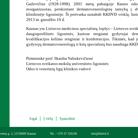
Gailevičius (1928-1998). 2001 metų pabaigoje Kauno odos
reorganizuotas, perskirstant dermatovenerologinę tarnybą į
klinikinėje ligoninėje. Ši pertvarka sustabdė KKDVD veiklą. Jur
2013 m. gruodžio 10 d.
Kaunas yra Lietuvos medicinos specialistų lopšys – Lietuvos sveik
daugiaprofilinės ligoninės, kuriose rengiami gydytojai de
kvalifikacijos kėlimo renginiai ir konferencijos. Tikimės, kad 
gydytojų dermatovenerologų ir kitų specialistų bus naudinga KKD
Pirmininkė prof. Skaidra Valiukevičienė
Lietuvos sveikatos mokslų universiteto ligoninės
Odos ir venerinių ligų klinikos vadovė
Atgal
Į viršų
Spausdinti
venių g. 2, LT-50009 Kaunas
Tel.: +370 37 326246
info@kkdvd.lt