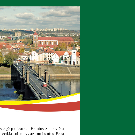
eigė profesorius Bronius Sidaravičius
veiklą toliau vystė profesorius Petras