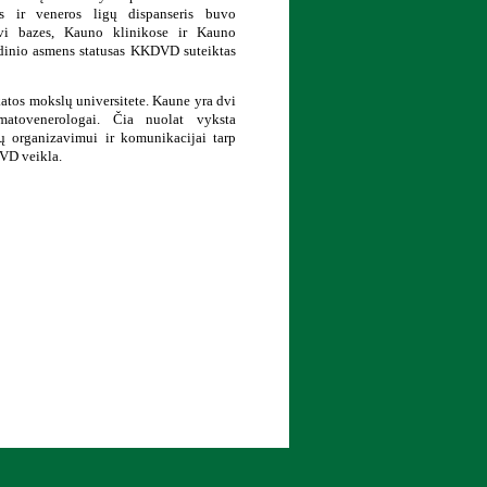
 ir veneros ligų dispanseris buvo
 dvi bazes, Kauno klinikose ir Kauno
idinio asmens statusas KKDVD suteiktas
atos mokslų universitete. Kaune yra dvi
rmatovenerologai. Čia nuolat vyksta
jų organizavimui ir komunikacijai tarp
VD veikla.